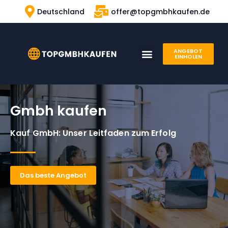
Deutschland
offer@topgmbhkaufen.de
Zum
Inhalt
ANGEBOT
springen
GMBH KAUFEN
UNSERE ERFAHRUNG
EINHOLEN
Gmbh kaufen
Kauf GmbH: Unser Leitfaden zum Erfolg
Das beste Angebot