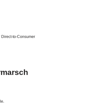
r Direct-to-Consumer
ormarsch
le.