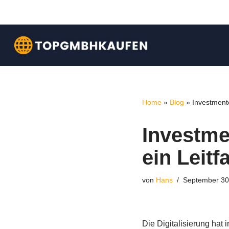
Zum
Inhalt
springen
Home
»
Blog
»
Investmentc
Investme
ein Leit
von
Hans
September 30
Die Digitalisierung hat