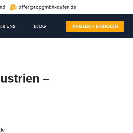
and
offer@topgmbhkaufen.de
ANGEBOT EINHOLEN
ER UNS
BLOG
ustrien –
nde