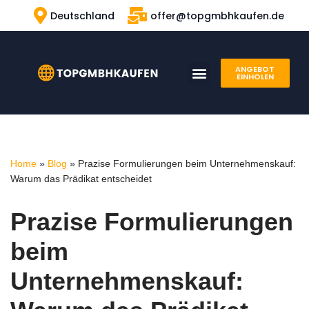
Deutschland
offer@topgmbhkaufen.de
Zum
Inhalt
ANGEBOT
springen
GMBH KAUFEN
UNSERE ERFAHRUNG
EINHOLEN
Home
»
Blog
»
Prazise Formulierungen beim Unternehmenskauf:
Warum das Prädikat entscheidet
Prazise Formulierungen
beim
Unternehmenskauf: